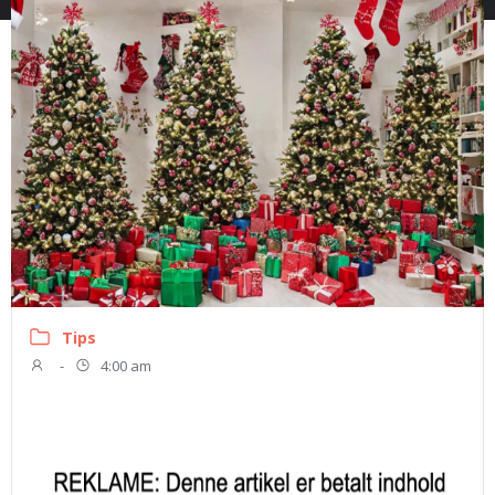
Tips
-
4:00 am