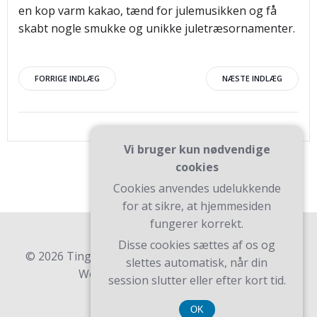
en kop varm kakao, tænd for julemusikken og få
skabt nogle smukke og unikke juletræsornamenter.
Indlægsnavigation
Indlægsnav
FORRIGE INDLÆG
NÆSTE INDLÆG
Vi bruger kun nødvendige
cookies
Cookies anvendes udelukkende
for at sikre, at hjemmesiden
fungerer korrekt.
Disse cookies sættes af os og
© 2026 Ting Til Dagligheden. Bygget ved at bruge
slettes automatisk, når din
WordPress og Teluro Theme .
session slutter eller efter kort tid.
OK