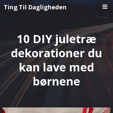
Videre
Ting Til Dagligheden
til
indhold
10 DIY juletræ
dekorationer du
kan lave med
børnene