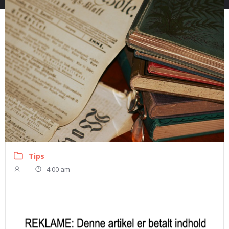
Tips
-
4:00 am