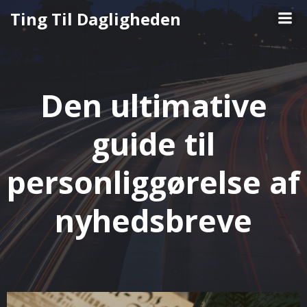
Videre
Ting Til Dagligheden
til
indhold
Den ultimative
guide til
personliggørelse af
nyhedsbreve