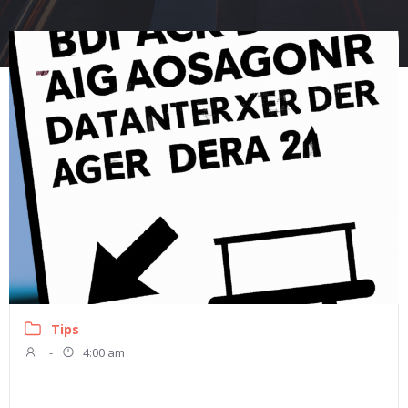
Tips
-
4:00 am