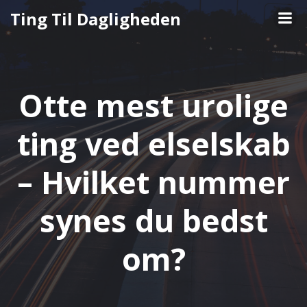
Videre
Ting Til Dagligheden
til
indhold
Otte mest urolige
ting ved elselskab
– Hvilket nummer
synes du bedst
om?