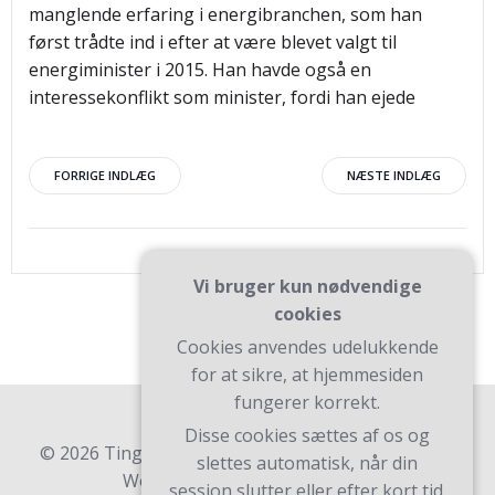
manglende erfaring i energibranchen, som han
først trådte ind i efter at være blevet valgt til
energiminister i 2015. Han havde også en
interessekonflikt som minister, fordi han ejede
Indlægsnavigation
Indlægsnav
FORRIGE INDLÆG
NÆSTE INDLÆG
Vi bruger kun nødvendige
cookies
Cookies anvendes udelukkende
for at sikre, at hjemmesiden
fungerer korrekt.
Disse cookies sættes af os og
© 2026 Ting Til Dagligheden. Bygget ved at bruge
slettes automatisk, når din
WordPress og Teluro Theme .
session slutter eller efter kort tid.