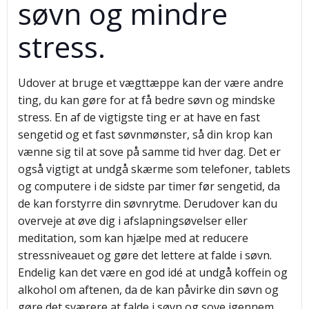
søvn og mindre
stress.
Udover at bruge et vægttæppe kan der være andre
ting, du kan gøre for at få bedre søvn og mindske
stress. En af de vigtigste ting er at have en fast
sengetid og et fast søvnmønster, så din krop kan
vænne sig til at sove på samme tid hver dag. Det er
også vigtigt at undgå skærme som telefoner, tablets
og computere i de sidste par timer før sengetid, da
de kan forstyrre din søvnrytme. Derudover kan du
overveje at øve dig i afslapningsøvelser eller
meditation, som kan hjælpe med at reducere
stressniveauet og gøre det lettere at falde i søvn.
Endelig kan det være en god idé at undgå koffein og
alkohol om aftenen, da de kan påvirke din søvn og
gøre det sværere at falde i søvn og sove igennem