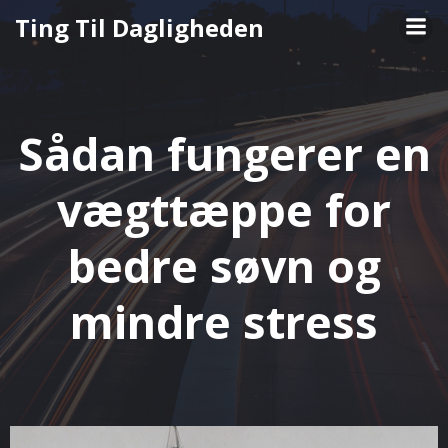
Videre
Ting Til Dagligheden
til
indhold
Sådan fungerer en
vægttæppe for
bedre søvn og
mindre stress