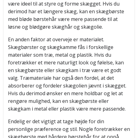
være ideel til at styre og forme skægget. Hvis du
derimod har et længere skæg, kan en skægbørste
med bløde børstehår være mere passende til at
løsne og blødgøre skæghår og skægolie.
En anden faktor at overveje er materialet.
Skægbørster og skægkamme fås i forskellige
materialer som træ, metal og plastik. Hvis du
foretrækker et mere naturligt look og følelse, kan
en skægbørste eller skægkam i træ være et godt
valg. Træmateriale har også den fordel, at det
absorberer og fordeler skægolien jævnt i skægget.
Hvis du derimod ønsker en mere holdbar og let at
rengøre mulighed, kan en skægbørste eller
skægkam i metal eller plastik være mere passende.
Endelig er det vigtigt at tage højde for din
personlige præference og stil. Nogle foretrækker en
skægbørste med hårdere børstehår for at opnå