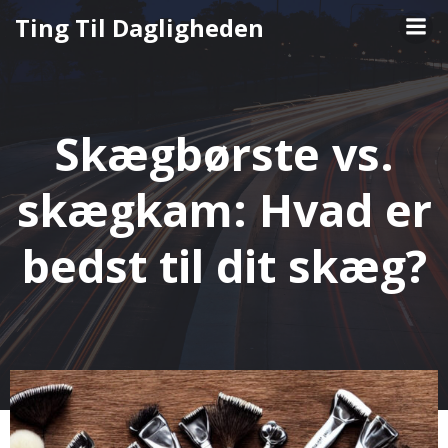
Videre
Ting Til Dagligheden
til
indhold
Skægbørste vs.
skægkam: Hvad er
bedst til dit skæg?