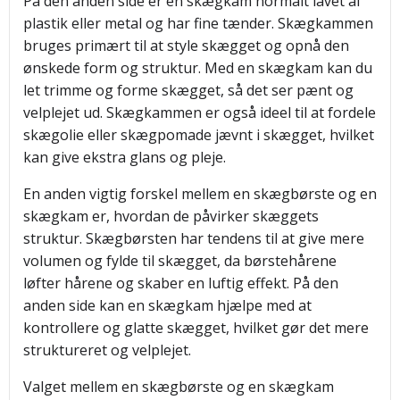
På den anden side er en skægkam normalt lavet af
plastik eller metal og har fine tænder. Skægkammen
bruges primært til at style skægget og opnå den
ønskede form og struktur. Med en skægkam kan du
let trimme og forme skægget, så det ser pænt og
velplejet ud. Skægkammen er også ideel til at fordele
skægolie eller skægpomade jævnt i skægget, hvilket
kan give ekstra glans og pleje.
En anden vigtig forskel mellem en skægbørste og en
skægkam er, hvordan de påvirker skæggets
struktur. Skægbørsten har tendens til at give mere
volumen og fylde til skægget, da børstehårene
løfter hårene og skaber en luftig effekt. På den
anden side kan en skægkam hjælpe med at
kontrollere og glatte skægget, hvilket gør det mere
struktureret og velplejet.
Valget mellem en skægbørste og en skægkam