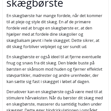
skægbørste
En skægbørste har mange fordele, når det kommer
til at pleje og style dit skæg. En af de primære
fordele ved at bruge en skægbørste er, at den
hjælper med at fordele dine skægolier og
skægbalsam jævnt i hele skægget. Dette sikrer, at
dit skæg forbliver velplejet og ser sundt ud.
En skægbørste er også ideel til at fjerne eventuelle
fnug og snavs fra dit skæg. Den bløde buste på
børsten er skånsom mod huden og fjerner effektivt
støvpartikler, madrester og andre urenheder, der
kan sætte sig fast i skægget i løbet af dagen.
Derudover kan en skægbørste også være med til at
stimulere hårvæksten. Når du børster dit skæg med
en skægbørste, masserer du samtidig huden under
skægget. Dette øger blodcirkulationen i området,